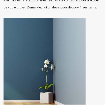
Mertrud, dans le 52110, n’hésitez pas à le contacter pour discuter
de votre projet. Demandez-lui un devis pour découvrir ses tarifs.