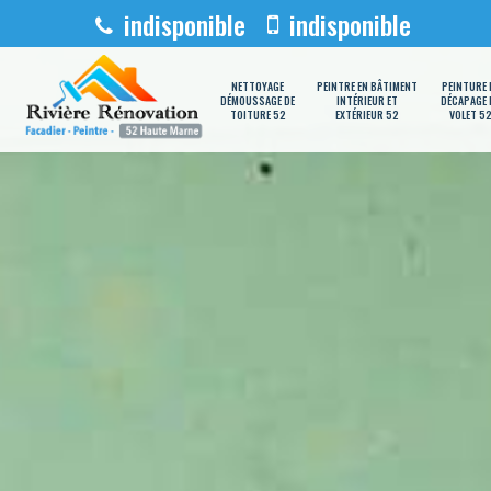
indisponible
indisponible
NETTOYAGE
PEINTRE EN BÂTIMENT
PEINTURE 
DÉMOUSSAGE DE
INTÉRIEUR ET
DÉCAPAGE 
TOITURE 52
EXTÉRIEUR 52
VOLET 5