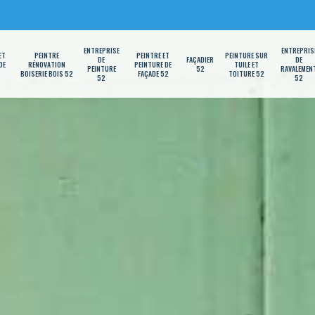
ENTREPRISE
ENTREPRIS
ET
PEINTRE
PEINTRE ET
PEINTURE SUR
DE
FAÇADIER
DE
DE
RÉNOVATION
PEINTURE DE
TUILE ET
PEINTURE
52
RAVALEMEN
2
BOISERIE BOIS 52
FAÇADE 52
TOITURE 52
52
52