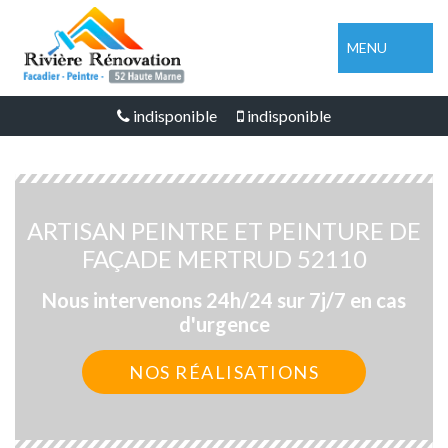
MENU
indisponible
indisponible
ARTISAN PEINTRE ET PEINTURE DE
FAÇADE MERTRUD 52110
Nous intervenons 24h/24 sur 7j/7 en cas
d'urgence
NOS RÉALISATIONS