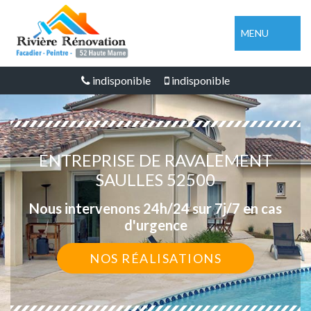
MENU
indisponible
indisponible
ENTREPRISE DE RAVALEMENT
SAULLES 52500
Nous intervenons 24h/24 sur 7j/7 en cas
d'urgence
NOS RÉALISATIONS