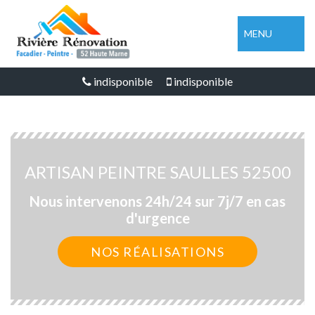
MENU
indisponible
indisponible
ARTISAN PEINTRE SAULLES 52500
Nous intervenons 24h/24 sur 7j/7 en cas
d'urgence
NOS RÉALISATIONS