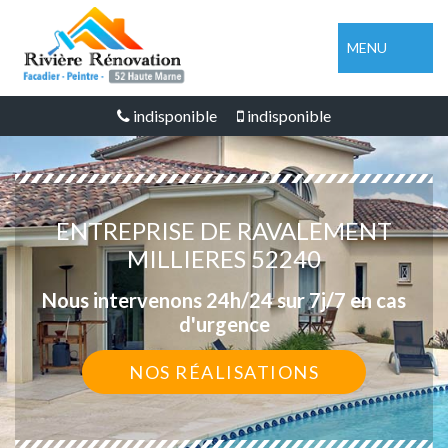
MENU
indisponible
indisponible
ENTREPRISE DE RAVALEMENT
MILLIERES 52240
Nous intervenons 24h/24 sur 7j/7 en cas
d'urgence
NOS RÉALISATIONS