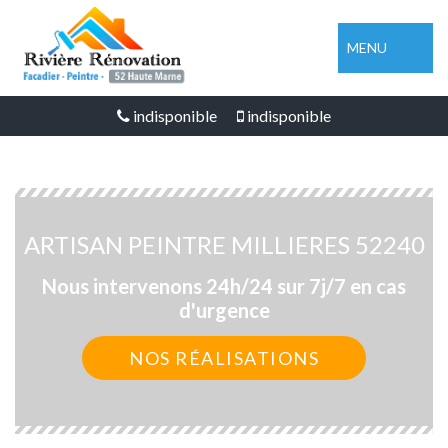
MENU
indisponible
indisponible
ARTISAN PEINTRE MILLIERES 52240
Nous intervenons 24h/24 sur 7j/7 en cas
d'urgence
NOS RÉALISATIONS