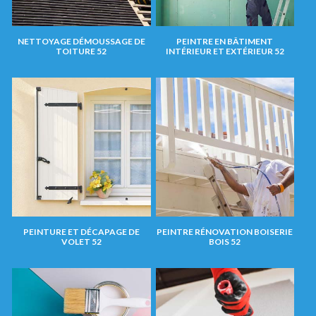
NETTOYAGE DÉMOUSSAGE DE
PEINTRE EN BÂTIMENT
TOITURE 52
INTÉRIEUR ET EXTÉRIEUR 52
PEINTURE ET DÉCAPAGE DE
PEINTRE RÉNOVATION BOISERIE
VOLET 52
BOIS 52