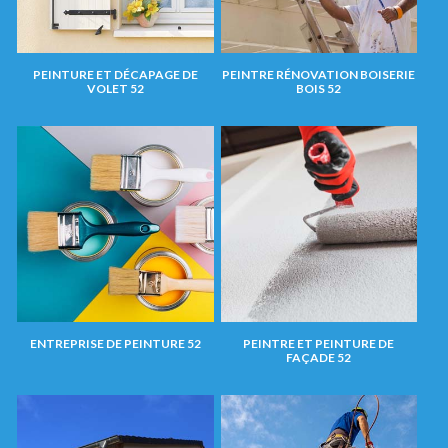
PEINTURE ET DÉCAPAGE DE
PEINTRE RÉNOVATION BOISERIE
VOLET 52
BOIS 52
ENTREPRISE DE PEINTURE 52
PEINTRE ET PEINTURE DE
FAÇADE 52