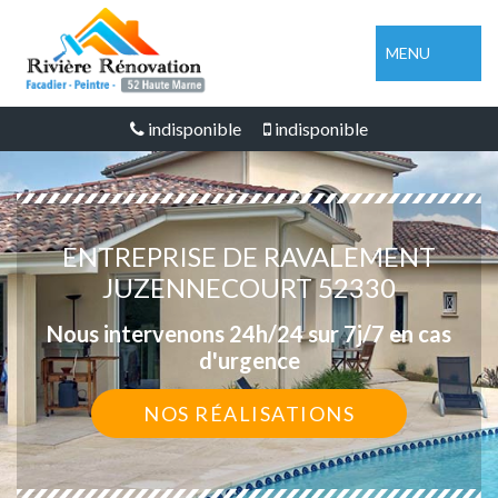
MENU
indisponible
indisponible
ENTREPRISE DE RAVALEMENT
JUZENNECOURT 52330
Nous intervenons 24h/24 sur 7j/7 en cas
d'urgence
NOS RÉALISATIONS