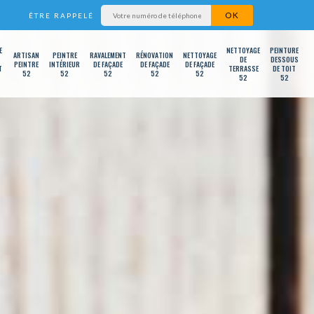
ÊTRE RAPPELÉ
E
NETTOYAGE
PEINTURE
ARTISAN
PEINTRE
RAVALEMENT
RÉNOVATION
NETTOYAGE
DE
DESSOUS
PEINTRE
INTÉRIEUR
DE FAÇADE
DE FAÇADE
DE FAÇADE
T
TERRASSE
DE TOIT
52
52
52
52
52
52
52