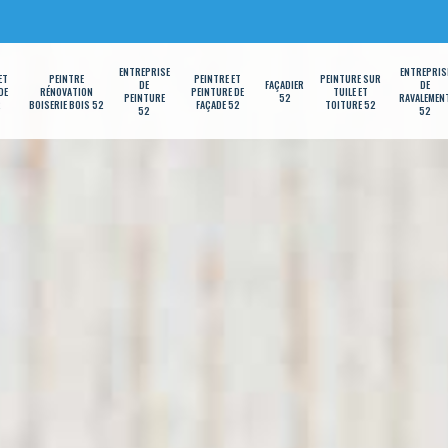
ENTREPRISE
ENTREPRIS
ET
PEINTRE
PEINTRE ET
PEINTURE SUR
DE
FAÇADIER
DE
DE
RÉNOVATION
PEINTURE DE
TUILE ET
PEINTURE
52
RAVALEMEN
2
BOISERIE BOIS 52
FAÇADE 52
TOITURE 52
52
52