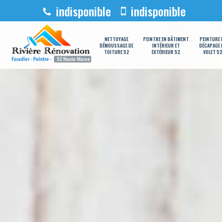
indisponible
indisponible
NETTOYAGE
PEINTRE EN BÂTIMENT
PEINTURE 
DÉMOUSSAGE DE
INTÉRIEUR ET
DÉCAPAGE 
TOITURE 52
EXTÉRIEUR 52
VOLET 5