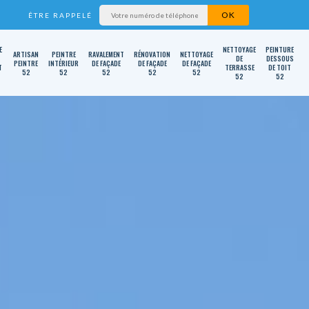
ÊTRE RAPPELÉ
E
NETTOYAGE
PEINTURE
ARTISAN
PEINTRE
RAVALEMENT
RÉNOVATION
NETTOYAGE
DE
DESSOUS
PEINTRE
INTÉRIEUR
DE FAÇADE
DE FAÇADE
DE FAÇADE
T
TERRASSE
DE TOIT
52
52
52
52
52
52
52