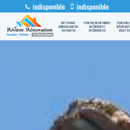
indisponible
indisponible
NETTOYAGE
PEINTRE EN BÂTIMENT
PEINTURE 
DÉMOUSSAGE DE
INTÉRIEUR ET
DÉCAPAGE 
TOITURE 52
EXTÉRIEUR 52
VOLET 5