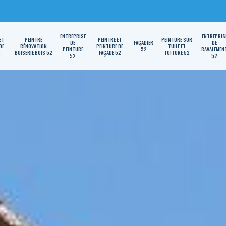
ENTREPRISE
ENTREPRIS
ET
PEINTRE
PEINTRE ET
PEINTURE SUR
DE
FAÇADIER
DE
DE
RÉNOVATION
PEINTURE DE
TUILE ET
PEINTURE
52
RAVALEMEN
2
BOISERIE BOIS 52
FAÇADE 52
TOITURE 52
52
52