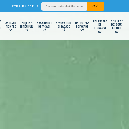
ÊTRE RAPPELÉ
E
NETTOYAGE
PEINTURE
ARTISAN
PEINTRE
RAVALEMENT
RÉNOVATION
NETTOYAGE
DE
DESSOUS
PEINTRE
INTÉRIEUR
DE FAÇADE
DE FAÇADE
DE FAÇADE
T
TERRASSE
DE TOIT
52
52
52
52
52
52
52