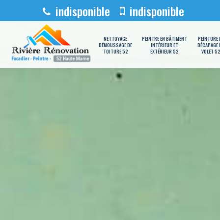
indisponible
indisponible
NETTOYAGE
PEINTRE EN BÂTIMENT
PEINTURE 
DÉMOUSSAGE DE
INTÉRIEUR ET
DÉCAPAGE 
TOITURE 52
EXTÉRIEUR 52
VOLET 5