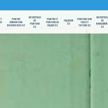
ENTREPRISE
ENTREPRIS
ET
PEINTRE
PEINTRE ET
PEINTURE SUR
DE
FAÇADIER
DE
DE
RÉNOVATION
PEINTURE DE
TUILE ET
PEINTURE
52
RAVALEMEN
2
BOISERIE BOIS 52
FAÇADE 52
TOITURE 52
52
52