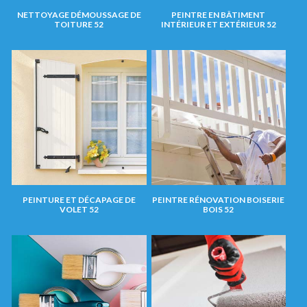
NETTOYAGE DÉMOUSSAGE DE
PEINTRE EN BÂTIMENT
TOITURE 52
INTÉRIEUR ET EXTÉRIEUR 52
PEINTURE ET DÉCAPAGE DE
PEINTRE RÉNOVATION BOISERIE
VOLET 52
BOIS 52