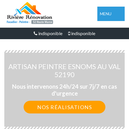
MENU
indisponible
indisponible
ARTISAN PEINTRE ESNOMS AU VAL
52190
Nous intervenons 24h/24 sur 7j/7 en cas
d'urgence
NOS RÉALISATIONS