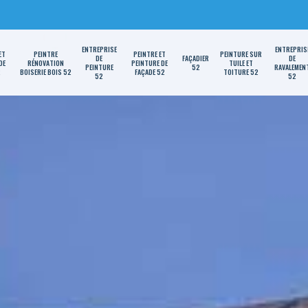
ENTREPRISE
ENTREPRIS
ET
PEINTRE
PEINTRE ET
PEINTURE SUR
DE
FAÇADIER
DE
DE
RÉNOVATION
PEINTURE DE
TUILE ET
PEINTURE
52
RAVALEMEN
2
BOISERIE BOIS 52
FAÇADE 52
TOITURE 52
52
52