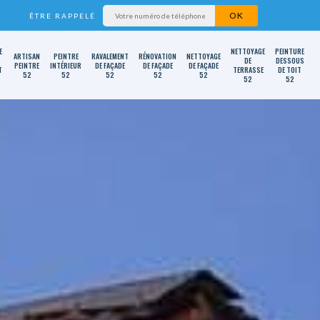
ÊTRE RAPPELÉ
E
NETTOYAGE
PEINTURE
ARTISAN
PEINTRE
RAVALEMENT
RÉNOVATION
NETTOYAGE
DE
DESSOUS
PEINTRE
INTÉRIEUR
DE FAÇADE
DE FAÇADE
DE FAÇADE
T
TERRASSE
DE TOIT
52
52
52
52
52
52
52