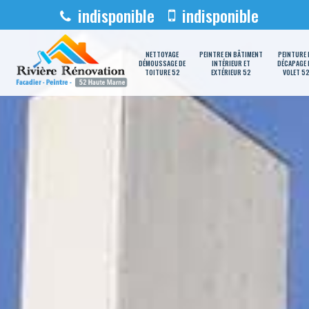
indisponible
indisponible
NETTOYAGE
PEINTRE EN BÂTIMENT
PEINTURE 
DÉMOUSSAGE DE
INTÉRIEUR ET
DÉCAPAGE 
TOITURE 52
EXTÉRIEUR 52
VOLET 5