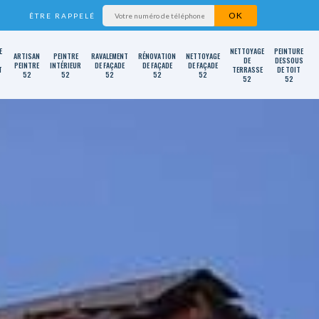
ÊTRE RAPPELÉ
E
NETTOYAGE
PEINTURE
ARTISAN
PEINTRE
RAVALEMENT
RÉNOVATION
NETTOYAGE
DE
DESSOUS
PEINTRE
INTÉRIEUR
DE FAÇADE
DE FAÇADE
DE FAÇADE
T
TERRASSE
DE TOIT
52
52
52
52
52
52
52