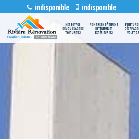
indisponible
indisponible
NETTOYAGE
PEINTRE EN BÂTIMENT
PEINTURE 
DÉMOUSSAGE DE
INTÉRIEUR ET
DÉCAPAGE 
TOITURE 52
EXTÉRIEUR 52
VOLET 5