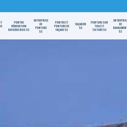
ENTREPRISE
ENTREPRIS
ET
PEINTRE
PEINTRE ET
PEINTURE SUR
DE
FAÇADIER
DE
DE
RÉNOVATION
PEINTURE DE
TUILE ET
PEINTURE
52
RAVALEMEN
2
BOISERIE BOIS 52
FAÇADE 52
TOITURE 52
52
52