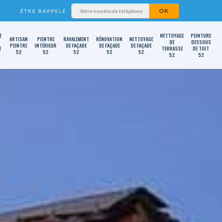
ÊTRE RAPPELÉ
E
NETTOYAGE
PEINTURE
ARTISAN
PEINTRE
RAVALEMENT
RÉNOVATION
NETTOYAGE
DE
DESSOUS
PEINTRE
INTÉRIEUR
DE FAÇADE
DE FAÇADE
DE FAÇADE
T
TERRASSE
DE TOIT
52
52
52
52
52
52
52