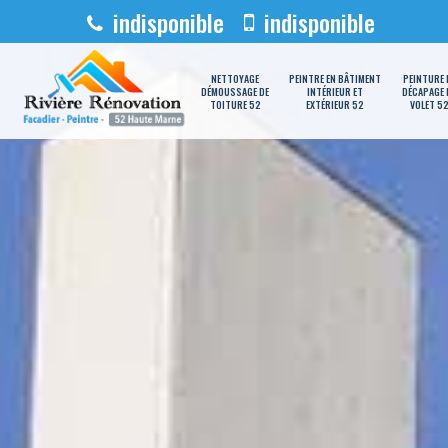
indisponible
indisponible
NETTOYAGE
PEINTRE EN BÂTIMENT
PEINTURE 
DÉMOUSSAGE DE
INTÉRIEUR ET
DÉCAPAGE 
TOITURE 52
EXTÉRIEUR 52
VOLET 5