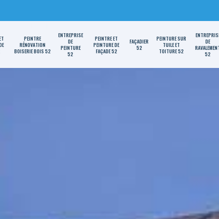
ENTREPRISE
ENTREPRIS
ET
PEINTRE
PEINTRE ET
PEINTURE SUR
DE
FAÇADIER
DE
DE
RÉNOVATION
PEINTURE DE
TUILE ET
PEINTURE
52
RAVALEMEN
2
BOISERIE BOIS 52
FAÇADE 52
TOITURE 52
52
52