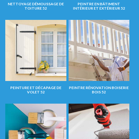
NETTOYAGE DÉMOUSSAGE DE
PEINTRE EN BÂTIMENT
TOITURE 52
INTÉRIEUR ET EXTÉRIEUR 52
PEINTURE ET DÉCAPAGE DE
PEINTRE RÉNOVATION BOISERIE
VOLET 52
BOIS 52