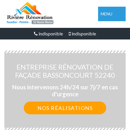
MENU
indisponible
indisponible
ENTREPRISE RÉNOVATION DE
FAÇADE BASSONCOURT 52240
Nous intervenons 24h/24 sur 7j/7 en cas
d'urgence
NOS RÉALISATIONS