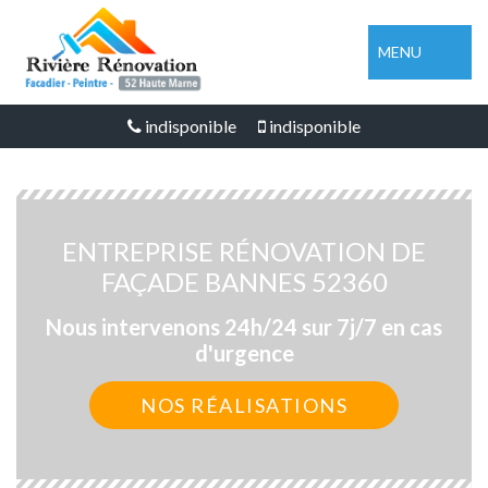
MENU
indisponible
indisponible
ENTREPRISE RÉNOVATION DE
FAÇADE BANNES 52360
Nous intervenons 24h/24 sur 7j/7 en cas
d'urgence
NOS RÉALISATIONS