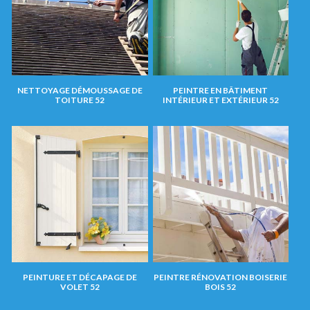
NETTOYAGE DÉMOUSSAGE DE
PEINTRE EN BÂTIMENT
TOITURE 52
INTÉRIEUR ET EXTÉRIEUR 52
PEINTURE ET DÉCAPAGE DE
PEINTRE RÉNOVATION BOISERIE
VOLET 52
BOIS 52