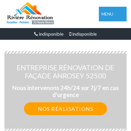
MENU
indisponible
indisponible
ENTREPRISE RÉNOVATION DE
FAÇADE ANROSEY 52500
Nous intervenons 24h/24 sur 7j/7 en cas
d'urgence
NOS RÉALISATIONS