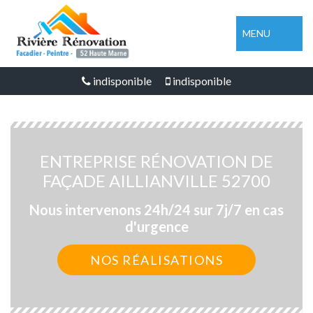
MENU
indisponible
indisponible
ENTREPRISE RÉNOVATION DE
FAÇADE AILLIANVILLE 52700
Nous intervenons 24h/24 sur 7j/7 en cas
d'urgence
NOS RÉALISATIONS