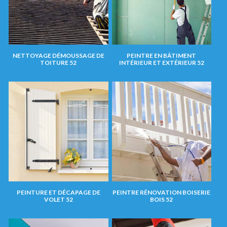
NETTOYAGE DÉMOUSSAGE DE
PEINTRE EN BÂTIMENT
TOITURE 52
INTÉRIEUR ET EXTÉRIEUR 52
PEINTURE ET DÉCAPAGE DE
PEINTRE RÉNOVATION BOISERIE
VOLET 52
BOIS 52