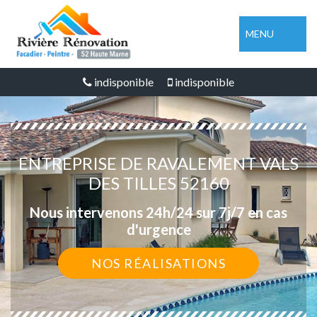
MENU
indisponible
indisponible
ENTREPRISE DE RAVALEMENT VALS
DES TILLES 52160
Nous intervenons 24h/24 sur 7j/7 en cas
d'urgence
NOS RÉALISATIONS