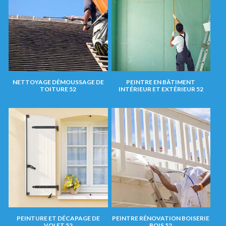
NETTOYAGE DÉMOUSSAGE DE
PEINTRE EN BÂTIMENT
TOITURE 52
INTÉRIEUR ET EXTÉRIEUR 52
PEINTURE ET DÉCAPAGE DE
PEINTRE RÉNOVATION BOISERIE
VOLET 52
BOIS 52