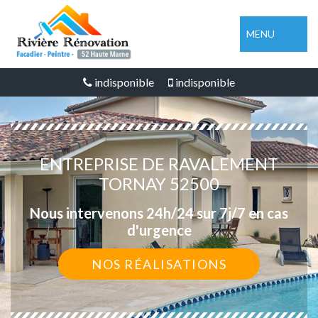
MENU
indisponible
indisponible
ENTREPRISE DE RAVALEMENT
TORNAY 52500
Nous intervenons 24h/24 sur 7j/7 en cas
d'urgence
NOS RÉALISATIONS