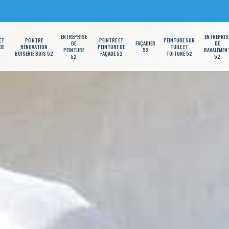
ENTREPRISE
ENTREPRIS
ET
PEINTRE
PEINTRE ET
PEINTURE SUR
DE
FAÇADIER
DE
DE
RÉNOVATION
PEINTURE DE
TUILE ET
PEINTURE
52
RAVALEMEN
2
BOISERIE BOIS 52
FAÇADE 52
TOITURE 52
52
52