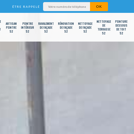
ÊTRE RAPPELÉ
E
NETTOYAGE
PEINTURE
ARTISAN
PEINTRE
RAVALEMENT
RÉNOVATION
NETTOYAGE
DE
DESSOUS
PEINTRE
INTÉRIEUR
DE FAÇADE
DE FAÇADE
DE FAÇADE
T
TERRASSE
DE TOIT
52
52
52
52
52
52
52