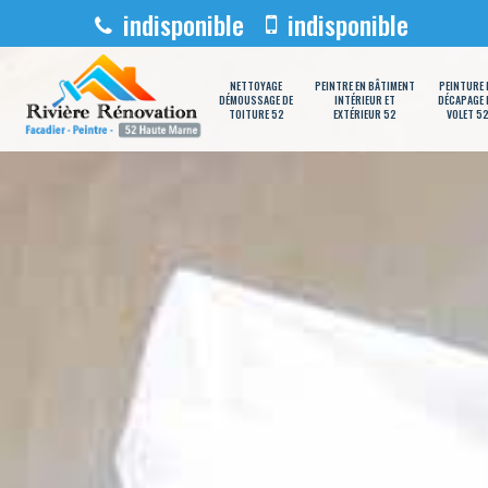
indisponible
indisponible
NETTOYAGE
PEINTRE EN BÂTIMENT
PEINTURE 
DÉMOUSSAGE DE
INTÉRIEUR ET
DÉCAPAGE 
TOITURE 52
EXTÉRIEUR 52
VOLET 5