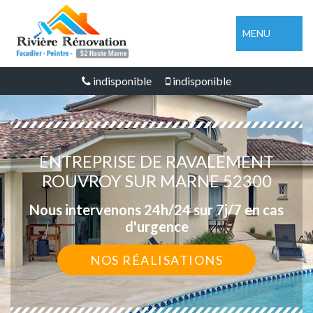
MENU
indisponible
indisponible
ENTREPRISE DE RAVALEMENT
ROUVROY SUR MARNE 52300
Nous intervenons 24h/24 sur 7j/7 en cas
d'urgence
NOS RÉALISATIONS