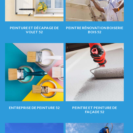
PEINTURE ET DÉCAPAGE DE
PEINTRE RÉNOVATION BOISERIE
VOLET 52
BOIS 52
ENTREPRISE DE PEINTURE 52
PEINTRE ET PEINTURE DE
FAÇADE 52