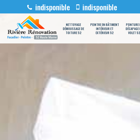
indisponible
indisponible
NETTOYAGE
PEINTRE EN BÂTIMENT
PEINTURE 
DÉMOUSSAGE DE
INTÉRIEUR ET
DÉCAPAGE 
TOITURE 52
EXTÉRIEUR 52
VOLET 5