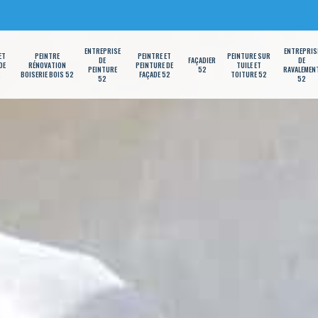
ENTREPRISE
ENTREPRIS
ET
PEINTRE
PEINTRE ET
PEINTURE SUR
DE
FAÇADIER
DE
DE
RÉNOVATION
PEINTURE DE
TUILE ET
PEINTURE
52
RAVALEMEN
2
BOISERIE BOIS 52
FAÇADE 52
TOITURE 52
52
52