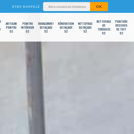
ÊTRE RAPPELÉ
E
NETTOYAGE
PEINTURE
ARTISAN
PEINTRE
RAVALEMENT
RÉNOVATION
NETTOYAGE
DE
DESSOUS
PEINTRE
INTÉRIEUR
DE FAÇADE
DE FAÇADE
DE FAÇADE
T
TERRASSE
DE TOIT
52
52
52
52
52
52
52