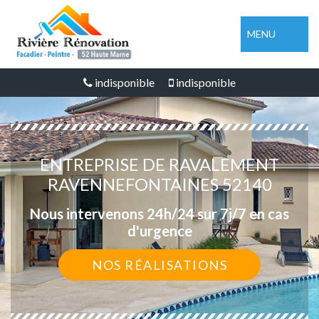
MENU
indisponible
indisponible
ENTREPRISE DE RAVALEMENT
RAVENNEFONTAINES 52140
Nous intervenons 24h/24 sur 7j/7 en cas
d'urgence
NOS RÉALISATIONS