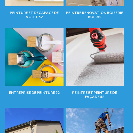
PEINTURE ET DÉCAPAGE DE
PEINTRE RÉNOVATION BOISERIE
VOLET 52
BOIS 52
ENTREPRISE DE PEINTURE 52
PEINTRE ET PEINTURE DE
FAÇADE 52