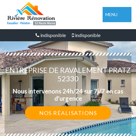
MENU
indisponible
indisponible
ENTREPRISE DE RAVALEMENT PRATZ
52330
Nous intervenons 24h/24 sur 7j/7 en cas
d'urgence
NOS RÉALISATIONS