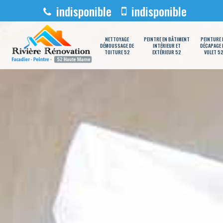
indisponible
indisponible
NETTOYAGE
PEINTRE EN BÂTIMENT
PEINTURE 
DÉMOUSSAGE DE
INTÉRIEUR ET
DÉCAPAGE 
TOITURE 52
EXTÉRIEUR 52
VOLET 5