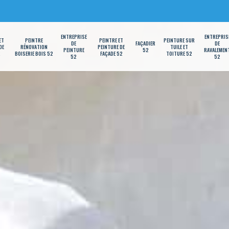
ENTREPRISE
ENTREPRIS
ET
PEINTRE
PEINTRE ET
PEINTURE SUR
DE
FAÇADIER
DE
DE
RÉNOVATION
PEINTURE DE
TUILE ET
PEINTURE
52
RAVALEMEN
2
BOISERIE BOIS 52
FAÇADE 52
TOITURE 52
52
52