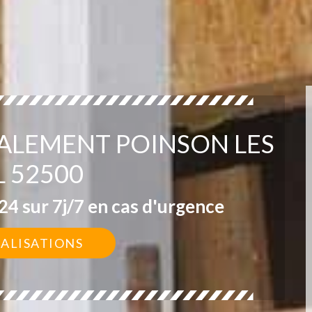
VALEMENT POINSON LES
L 52500
4 sur 7j/7 en cas d'urgence
ÉALISATIONS