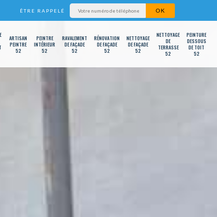
ÊTRE RAPPELÉ
E
NETTOYAGE
PEINTURE
ARTISAN
PEINTRE
RAVALEMENT
RÉNOVATION
NETTOYAGE
DE
DESSOUS
PEINTRE
INTÉRIEUR
DE FAÇADE
DE FAÇADE
DE FAÇADE
T
TERRASSE
DE TOIT
52
52
52
52
52
52
52