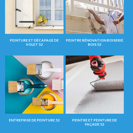
PEINTURE ET DÉCAPAGE DE
PEINTRE RÉNOVATION BOISERIE
VOLET 52
BOIS 52
ENTREPRISE DE PEINTURE 52
PEINTRE ET PEINTURE DE
FAÇADE 52