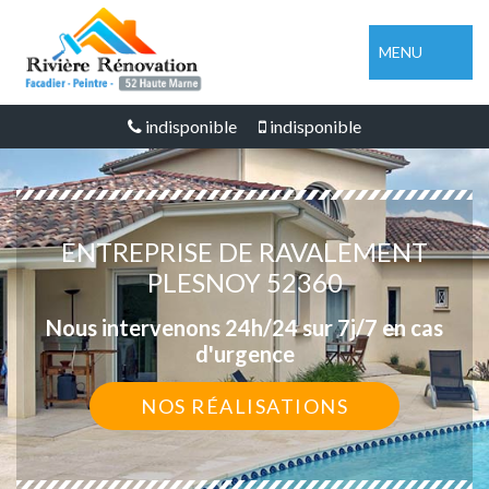
MENU
indisponible
indisponible
ENTREPRISE DE RAVALEMENT
PLESNOY 52360
Nous intervenons 24h/24 sur 7j/7 en cas
d'urgence
NOS RÉALISATIONS