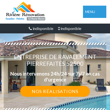
MENU
indisponible
indisponible
ENTREPRISE DE RAVALEMENT
PIERREFAITES 52500
Nous intervenons 24h/24 sur 7j/7 en cas
d'urgence
NOS RÉALISATIONS