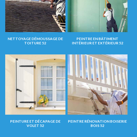
NETTOYAGE DÉMOUSSAGE DE
PEINTRE EN BÂTIMENT
TOITURE 52
INTÉRIEUR ET EXTÉRIEUR 52
PEINTURE ET DÉCAPAGE DE
PEINTRE RÉNOVATION BOISERIE
VOLET 52
BOIS 52