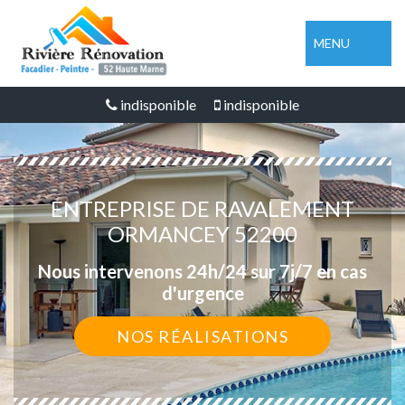
MENU
indisponible
indisponible
ENTREPRISE DE RAVALEMENT
ORMANCEY 52200
Nous intervenons 24h/24 sur 7j/7 en cas
d'urgence
NOS RÉALISATIONS