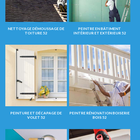
NETTOYAGE DÉMOUSSAGE DE
PEINTRE EN BÂTIMENT
TOITURE 52
INTÉRIEUR ET EXTÉRIEUR 52
PEINTURE ET DÉCAPAGE DE
PEINTRE RÉNOVATION BOISERIE
VOLET 52
BOIS 52