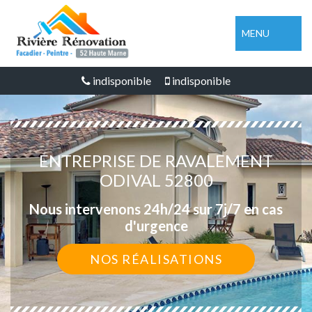
MENU
indisponible
indisponible
ENTREPRISE DE RAVALEMENT
ODIVAL 52800
Nous intervenons 24h/24 sur 7j/7 en cas
d'urgence
NOS RÉALISATIONS