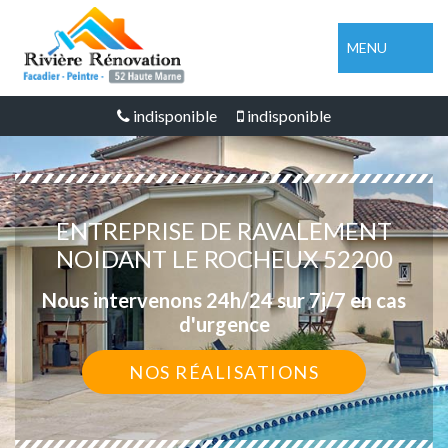
MENU
indisponible
indisponible
ENTREPRISE DE RAVALEMENT
NOIDANT LE ROCHEUX 52200
Nous intervenons 24h/24 sur 7j/7 en cas
d'urgence
NOS RÉALISATIONS