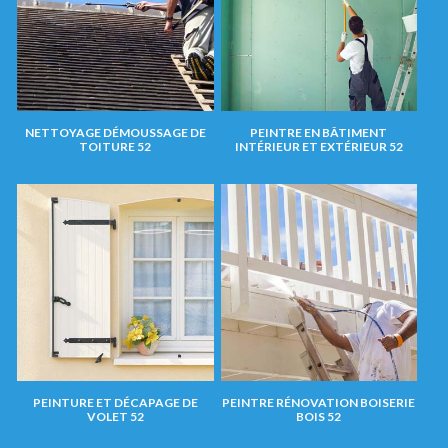
NETTOYAGE DÉMOUSSAGE DE
PEINTRE EN BÂTIMENT
TOITURE 52
INTÉRIEUR ET EXTÉRIEUR 52
PEINTURE ET DÉCAPAGE DE
PEINTRE RÉNOVATION BOISERIE
VOLET 52
BOIS 52