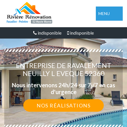
MENU
indisponible
indisponible
ENTREPRISE DE RAVALEMENT
NEUILLY L EVEQUE 52360
Nous intervenons 24h/24 sur 7j/7 en cas
d'urgence
NOS RÉALISATIONS