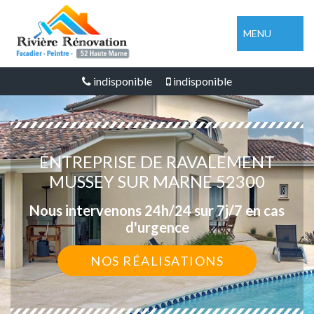
MENU
indisponible
indisponible
ENTREPRISE DE RAVALEMENT
MUSSEY SUR MARNE 52300
Nous intervenons 24h/24 sur 7j/7 en cas
d'urgence
NOS RÉALISATIONS