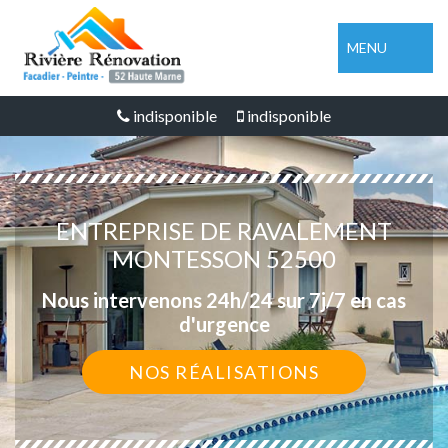
MENU
indisponible
indisponible
ENTREPRISE DE RAVALEMENT
MONTESSON 52500
Nous intervenons 24h/24 sur 7j/7 en cas
d'urgence
NOS RÉALISATIONS