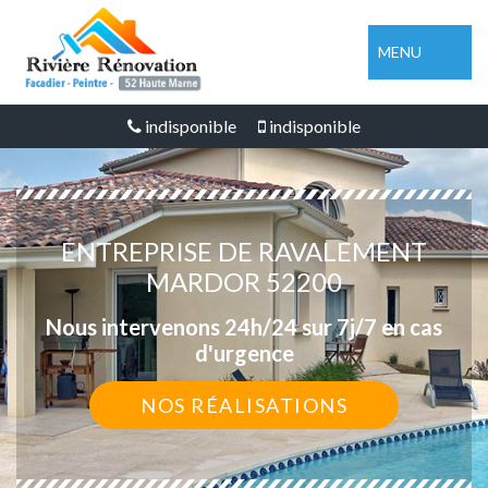
MENU
indisponible
indisponible
ENTREPRISE DE RAVALEMENT
MARDOR 52200
Nous intervenons 24h/24 sur 7j/7 en cas
d'urgence
NOS RÉALISATIONS