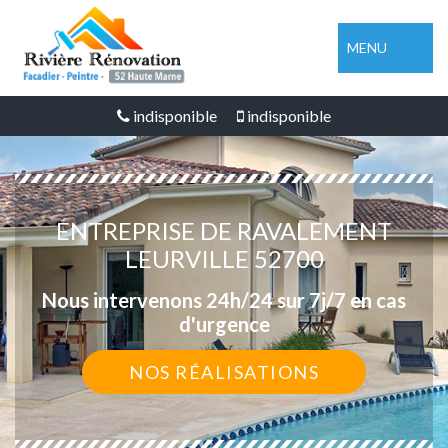
MENU
indisponible
indisponible
ENTREPRISE DE RAVALEMENT
LEURVILLE 52700
Nous intervenons 24h/24 sur 7j/7 en cas
d'urgence
NOS RÉALISATIONS