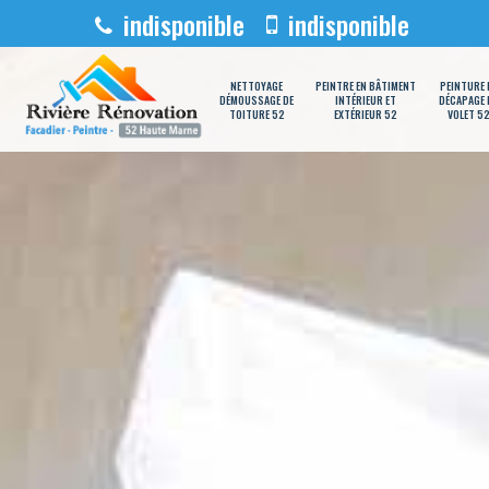
indisponible
indisponible
NETTOYAGE
PEINTRE EN BÂTIMENT
PEINTURE 
DÉMOUSSAGE DE
INTÉRIEUR ET
DÉCAPAGE 
TOITURE 52
EXTÉRIEUR 52
VOLET 5