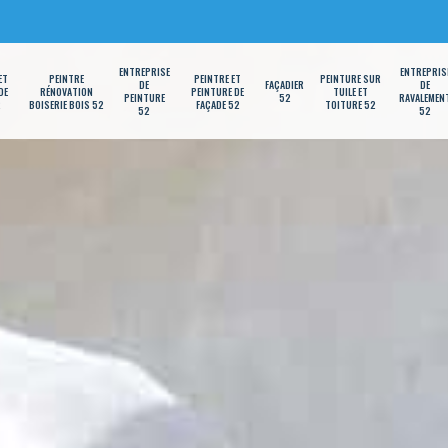
ENTREPRISE
ENTREPRIS
ET
PEINTRE
PEINTRE ET
PEINTURE SUR
DE
FAÇADIER
DE
DE
RÉNOVATION
PEINTURE DE
TUILE ET
PEINTURE
52
RAVALEMEN
2
BOISERIE BOIS 52
FAÇADE 52
TOITURE 52
52
52