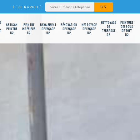
ÊTRE RAPPELÉ
E
NETTOYAGE
PEINTURE
ARTISAN
PEINTRE
RAVALEMENT
RÉNOVATION
NETTOYAGE
DE
DESSOUS
PEINTRE
INTÉRIEUR
DE FAÇADE
DE FAÇADE
DE FAÇADE
T
TERRASSE
DE TOIT
52
52
52
52
52
52
52