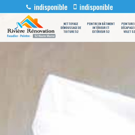
indisponible
indisponible
NETTOYAGE
PEINTRE EN BÂTIMENT
PEINTURE 
DÉMOUSSAGE DE
INTÉRIEUR ET
DÉCAPAGE 
TOITURE 52
EXTÉRIEUR 52
VOLET 5