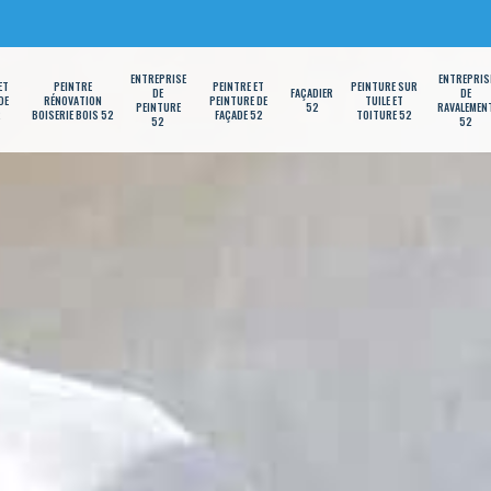
ENTREPRISE
ENTREPRIS
ET
PEINTRE
PEINTRE ET
PEINTURE SUR
DE
FAÇADIER
DE
DE
RÉNOVATION
PEINTURE DE
TUILE ET
PEINTURE
52
RAVALEMEN
2
BOISERIE BOIS 52
FAÇADE 52
TOITURE 52
52
52