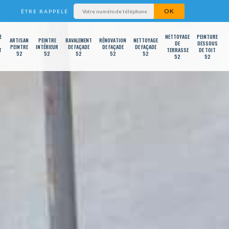
ÊTRE RAPPELÉ
E
NETTOYAGE
PEINTURE
ARTISAN
PEINTRE
RAVALEMENT
RÉNOVATION
NETTOYAGE
DE
DESSOUS
PEINTRE
INTÉRIEUR
DE FAÇADE
DE FAÇADE
DE FAÇADE
T
TERRASSE
DE TOIT
52
52
52
52
52
52
52