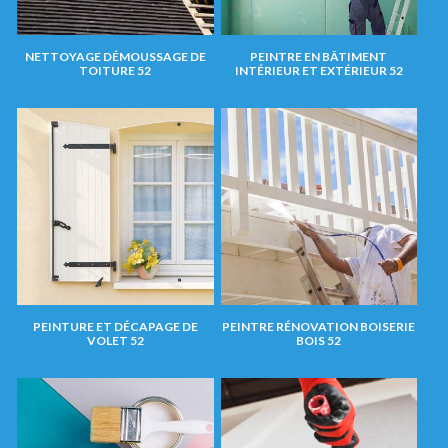
NETTOYAGE DÉMOUSSAGE DE
PEINTRE EN BÂTIMENT
TOITURE 52
INTÉRIEUR ET EXTÉRIEUR 52
PEINTURE ET DÉCAPAGE DE
PEINTRE RÉNOVATION BOISERIE
VOLET 52
BOIS 52