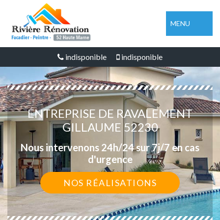
MENU
indisponible
indisponible
ENTREPRISE DE RAVALEMENT
GILLAUME 52230
Nous intervenons 24h/24 sur 7j/7 en cas
d'urgence
NOS RÉALISATIONS