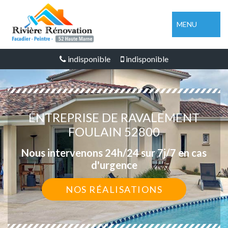
MENU
indisponible
indisponible
ENTREPRISE DE RAVALEMENT
FOULAIN 52800
Nous intervenons 24h/24 sur 7j/7 en cas
d'urgence
NOS RÉALISATIONS