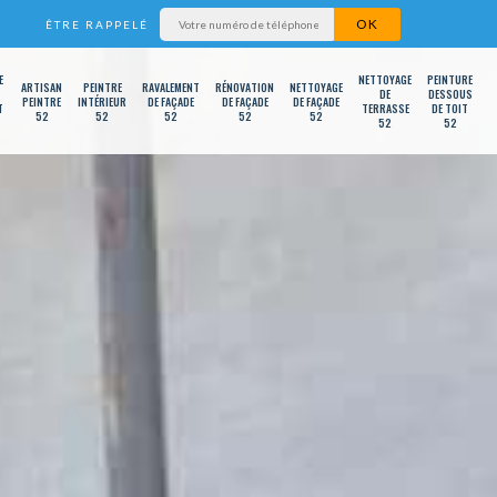
ÊTRE RAPPELÉ
E
NETTOYAGE
PEINTURE
ARTISAN
PEINTRE
RAVALEMENT
RÉNOVATION
NETTOYAGE
DE
DESSOUS
PEINTRE
INTÉRIEUR
DE FAÇADE
DE FAÇADE
DE FAÇADE
T
TERRASSE
DE TOIT
52
52
52
52
52
52
52