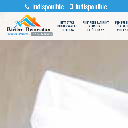
indisponible
indisponible
NETTOYAGE
PEINTRE EN BÂTIMENT
PEINTURE 
DÉMOUSSAGE DE
INTÉRIEUR ET
DÉCAPAGE 
TOITURE 52
EXTÉRIEUR 52
VOLET 5