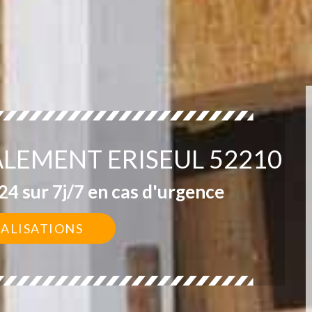
ALEMENT ERISEUL 52210
4 sur 7j/7 en cas d'urgence
ÉALISATIONS