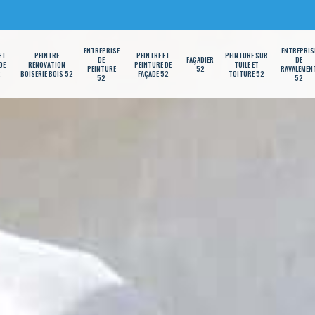
ENTREPRISE
ENTREPRIS
ET
PEINTRE
PEINTRE ET
PEINTURE SUR
DE
FAÇADIER
DE
DE
RÉNOVATION
PEINTURE DE
TUILE ET
PEINTURE
52
RAVALEMEN
2
BOISERIE BOIS 52
FAÇADE 52
TOITURE 52
52
52