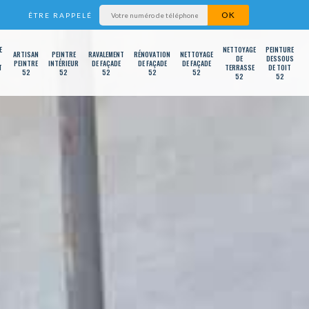
ÊTRE RAPPELÉ
E
NETTOYAGE
PEINTURE
ARTISAN
PEINTRE
RAVALEMENT
RÉNOVATION
NETTOYAGE
DE
DESSOUS
PEINTRE
INTÉRIEUR
DE FAÇADE
DE FAÇADE
DE FAÇADE
T
TERRASSE
DE TOIT
52
52
52
52
52
52
52