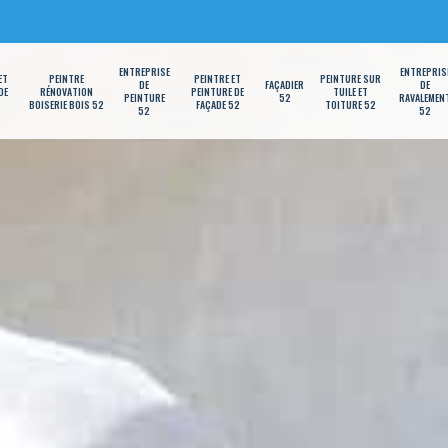
ENTREPRISE
ENTREPRIS
ET
PEINTRE
PEINTRE ET
PEINTURE SUR
DE
FAÇADIER
DE
DE
RÉNOVATION
PEINTURE DE
TUILE ET
PEINTURE
52
RAVALEMEN
2
BOISERIE BOIS 52
FAÇADE 52
TOITURE 52
52
52