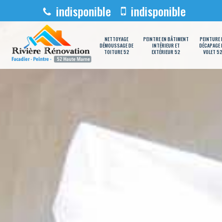
indisponible
indisponible
NETTOYAGE
PEINTRE EN BÂTIMENT
PEINTURE 
DÉMOUSSAGE DE
INTÉRIEUR ET
DÉCAPAGE 
TOITURE 52
EXTÉRIEUR 52
VOLET 5