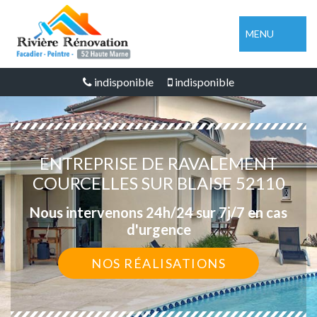
MENU
indisponible
indisponible
ENTREPRISE DE RAVALEMENT
COURCELLES SUR BLAISE 52110
Nous intervenons 24h/24 sur 7j/7 en cas
d'urgence
NOS RÉALISATIONS