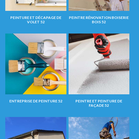
PEINTURE ET DÉCAPAGE DE
PEINTRE RÉNOVATION BOISERIE
VOLET 52
BOIS 52
ENTREPRISE DE PEINTURE 52
PEINTRE ET PEINTURE DE
FAÇADE 52