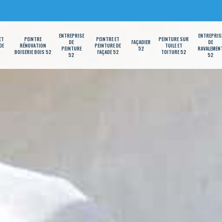
ENTREPRISE
ENTREPRIS
ET
PEINTRE
PEINTRE ET
PEINTURE SUR
DE
FAÇADIER
DE
DE
RÉNOVATION
PEINTURE DE
TUILE ET
PEINTURE
52
RAVALEMEN
2
BOISERIE BOIS 52
FAÇADE 52
TOITURE 52
52
52