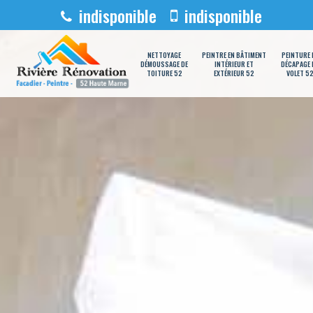
indisponible
indisponible
NETTOYAGE
PEINTRE EN BÂTIMENT
PEINTURE 
DÉMOUSSAGE DE
INTÉRIEUR ET
DÉCAPAGE 
TOITURE 52
EXTÉRIEUR 52
VOLET 5