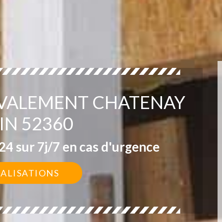
AVALEMENT CHATENAY
IN 52360
4 sur 7j/7 en cas d'urgence
ÉALISATIONS