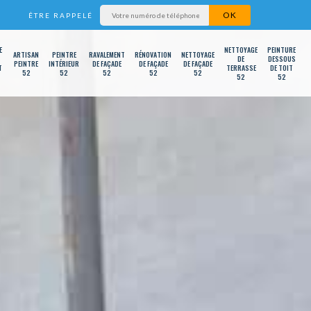
ÊTRE RAPPELÉ
E
NETTOYAGE
PEINTURE
ARTISAN
PEINTRE
RAVALEMENT
RÉNOVATION
NETTOYAGE
DE
DESSOUS
PEINTRE
INTÉRIEUR
DE FAÇADE
DE FAÇADE
DE FAÇADE
T
TERRASSE
DE TOIT
52
52
52
52
52
52
52