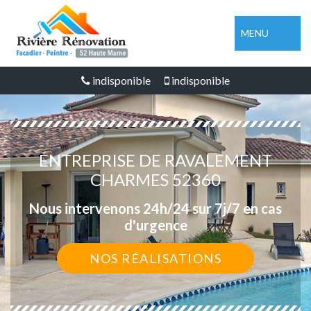
MENU
indisponible
indisponible
ENTREPRISE DE RAVALEMENT
CHARMES 52360
Nous intervenons 24h/24 sur 7j/7 en cas
d'urgence
NOS RÉALISATIONS