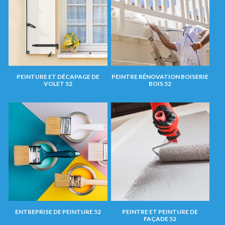
PEINTURE ET DÉCAPAGE DE
PEINTRE RÉNOVATION BOISERIE
VOLET 52
BOIS 52
ENTREPRISE DE PEINTURE 52
PEINTRE ET PEINTURE DE
FAÇADE 52