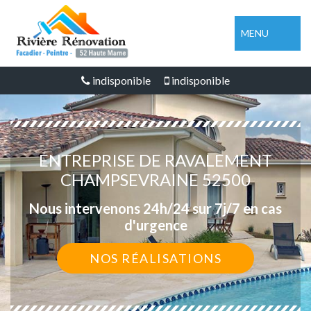
MENU
indisponible
indisponible
ENTREPRISE DE RAVALEMENT
CHAMPSEVRAINE 52500
Nous intervenons 24h/24 sur 7j/7 en cas
d'urgence
NOS RÉALISATIONS