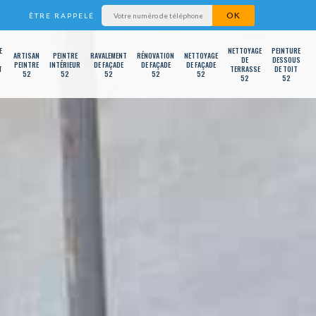
ÊTRE RAPPELÉ
E
NETTOYAGE
PEINTURE
ARTISAN
PEINTRE
RAVALEMENT
RÉNOVATION
NETTOYAGE
DE
DESSOUS
PEINTRE
INTÉRIEUR
DE FAÇADE
DE FAÇADE
DE FAÇADE
T
TERRASSE
DE TOIT
52
52
52
52
52
52
52