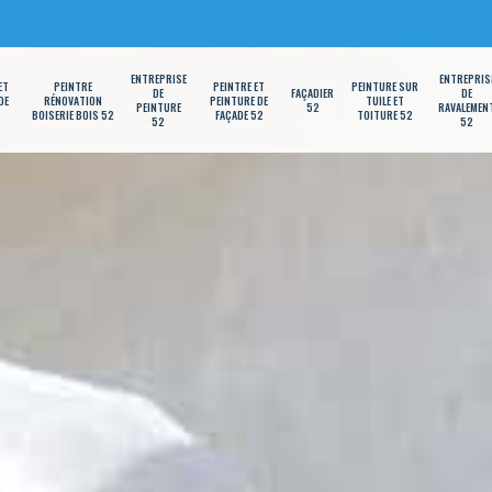
ENTREPRISE
ENTREPRIS
ET
PEINTRE
PEINTRE ET
PEINTURE SUR
DE
FAÇADIER
DE
DE
RÉNOVATION
PEINTURE DE
TUILE ET
PEINTURE
52
RAVALEMEN
2
BOISERIE BOIS 52
FAÇADE 52
TOITURE 52
52
52