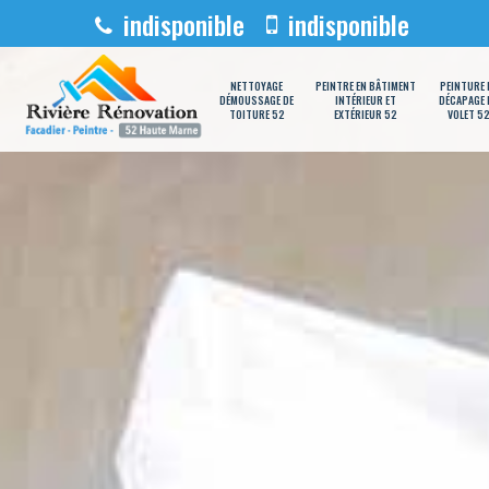
indisponible
indisponible
NETTOYAGE
PEINTRE EN BÂTIMENT
PEINTURE 
DÉMOUSSAGE DE
INTÉRIEUR ET
DÉCAPAGE 
TOITURE 52
EXTÉRIEUR 52
VOLET 5