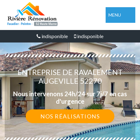
MENU
indisponible
indisponible
ENTREPRISE DE RAVALEMENT
AUGEVILLE 52270
Nous intervenons 24h/24 sur 7j/7 en cas
d'urgence
NOS RÉALISATIONS