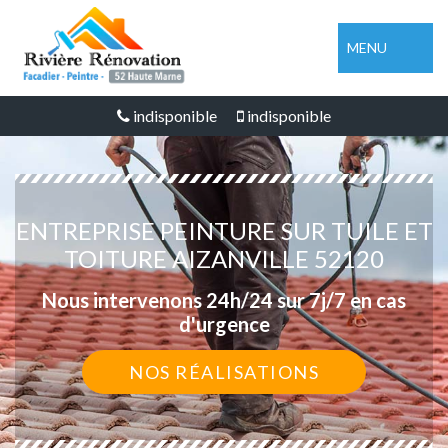
MENU
indisponible
indisponible
ENTREPRISE PEINTURE SUR TUILE ET
TOITURE AIZANVILLE 52120
Nous intervenons 24h/24 sur 7j/7 en cas
d'urgence
NOS RÉALISATIONS